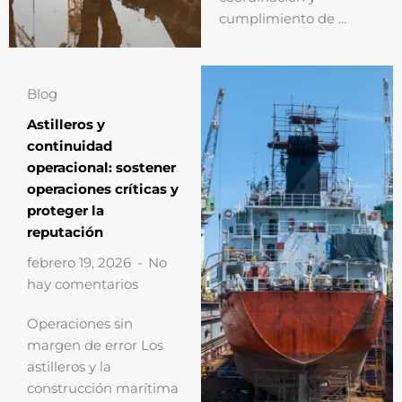
cumplimiento de ...
Blog
Astilleros y
continuidad
operacional: sostener
operaciones críticas y
proteger la
reputación
febrero 19, 2026
No
hay comentarios
Operaciones sin
margen de error Los
astilleros y la
construcción marítima