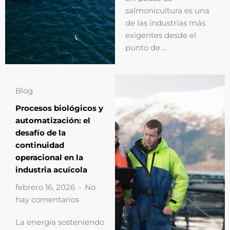
salmonicultura es una
de las industrias más
exigentes desde el
punto de ...
Blog
Procesos biológicos y
automatización: el
desafío de la
continuidad
operacional en la
industria acuícola
febrero 16, 2026
No
hay comentarios
La energía sosteniendo