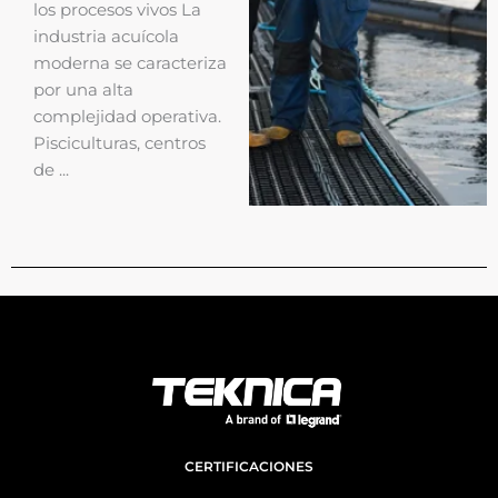
los procesos vivos La
industria acuícola
moderna se caracteriza
por una alta
complejidad operativa.
Pisciculturas, centros
de ...
CERTIFICACIONES