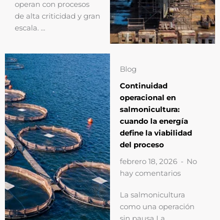
operan con procesos
de alta criticidad y gran
escala. ...
Blog
Continuidad
operacional en
salmonicultura:
cuando la energía
define la viabilidad
del proceso
febrero 18, 2026
No
hay comentarios
La salmonicultura
como una operación
sin pausa La