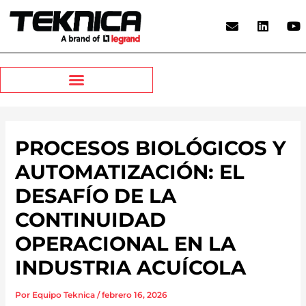
Ir
E
L
Y
al
n
i
o
contenido
v
n
u
e
k
t
l
e
u
o
d
b
p
i
e
e
n
PROCESOS BIOLÓGICOS Y
AUTOMATIZACIÓN: EL
DESAFÍO DE LA
CONTINUIDAD
OPERACIONAL EN LA
INDUSTRIA ACUÍCOLA
Por
Equipo Teknica
/
febrero 16, 2026