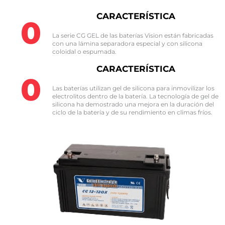
CARACTERÍSTICA
0
La serie CG GEL de las baterías Vision están fabricadas
con una lámina separadora especial y con silicona
coloidal o espumada.​
CARACTERÍSTICA
0
Las baterías utilizan gel de silicona para inmovilizar los
electrolitos dentro de la batería. La tecnología de gel de
silicona ha demostrado una mejora en la duración del
ciclo de la batería y de su rendimiento en climas fríos.​