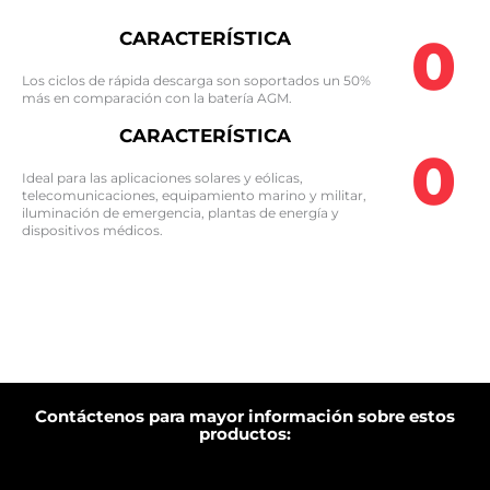
0
CARACTERÍSTICA
Los ciclos de rápida descarga son soportados un 50%
más en comparación con la batería AGM.​
CARACTERÍSTICA
0
Ideal para las aplicaciones solares y eólicas,
telecomunicaciones, equipamiento marino y militar,
iluminación de emergencia, plantas de energía y
dispositivos médicos.​
Contáctenos para mayor información sobre estos
productos: