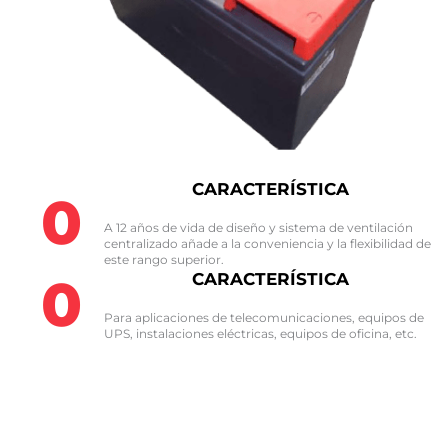
CARACTERÍSTICA
0
A 12 años de vida de diseño y sistema de ventilación
centralizado añade a la conveniencia y la flexibilidad de
este rango superior.​
0
CARACTERÍSTICA
Para aplicaciones de telecomunicaciones, equipos de
UPS, instalaciones eléctricas, equipos de oficina, etc.​