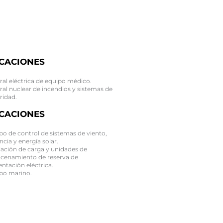
ICACIONES
ral eléctrica de equipo médico.
ral nuclear de incendios y sistemas de
ridad.
ICACIONES
po de control de sistemas de viento,
ncia y energía solar.
lación de carga y unidades de
cenamiento de reserva de
entación eléctrica.
po marino.