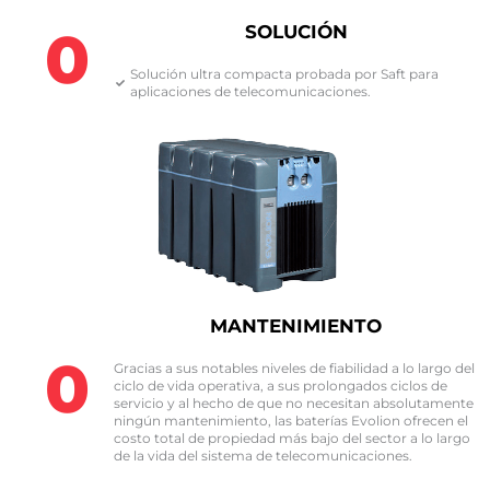
0
SOLUCIÓN
Solución ultra compacta probada por Saft para
aplicaciones de telecomunicaciones.​
MANTENIMIENTO
0
Gracias a sus notables niveles de fiabilidad a lo largo del
ciclo de vida operativa, a sus prolongados ciclos de
servicio y al hecho de que no necesitan absolutamente
ningún mantenimiento, las baterías Evolion ofrecen el
costo total de propiedad más bajo del sector a lo largo
de la vida del sistema de telecomunicaciones.​