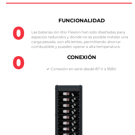
FUNCIONALIDAD
0
Las baterías ión litio Flexion han sido diseñadas para
espacios reducidos y donde no es posible instalar una
carga pesada, son eficientes, permitiendo ahorrar
combustible y pueden operar a alta temperatura.
0
CONEXIÓN
Conexión en serie desde 87 V a 958V.