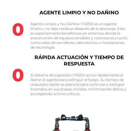
AGENTE LIMPIO Y NO DAÑINO
0
Agente Limpio y No Dañino: FM200 es un agente
limpio y no deja residuos después de la descarga. Esto
es especialmente beneficioso en entornos donde la
preservación de equipos sensibles y costosos es crucial,
como salas de servidores, laboratorios o instalaciones
de tecnología.
RÁPIDA ACTUACIÓN Y TIEMPO DE
RESPUESTA
0
El sistema de supresión FM200 actúa rápidamente al
liberar el agente para extinguir el fuego. Su tiempo de
respuesta rápido es esencial para controlar y extinguir
incendios en sus etapas iniciales, minimizando daños y
protegiendo activos críticos.