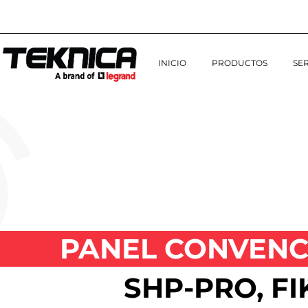
Ir
al
contenido
INICIO
PRODUCTOS
SER
PANEL CONVENC
SHP-PRO, FI