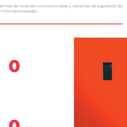
larmas de incendio convencionales y sistemas de supresión de
en microprocesador.
0
0