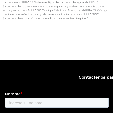
rociadores -NFPA 15 Sistemas fijos de rociado de agua -NFPA 16
Sistemas de rociadores de agua y espuma y sistemas de rociado de
agua y espuma -NFPA 70 Código Eléctrico Nacional -NFPA 72 Código
nacional de señalización y alarmas contra incendios -NFPA 2001
Sistemas de extinción de incendios con agentes limpios"
Contáctenos par