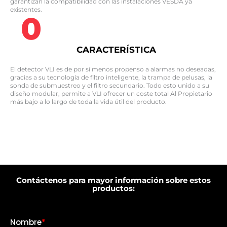
garantizan la compatibilidad con las instalaciones VESDA ya
existentes.
0
CARACTERÍSTICA
El detector VLI es de por sí menos propenso a alarmas no deseadas,
gracias a su tecnología de filtro inteligente, la trampa de pelusas, la
sonda de submuestreo y el filtro secundario. Todo esto unido a su
diseño modular, permite a VLI ofrecer un coste total Al Propietario
más bajo a lo largo de toda la vida útil del producto.
Contáctenos para mayor información sobre estos
productos: