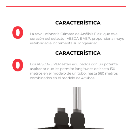
CARACTERÍSTICA
0
La revolucionaria Cámara de Análisis Flair, que es el
corazón del detector VESDA E VEP, proporciona mayor
estabilidad e incrementa su longevidad.
CARACTERÍSTICA
0
Los VESDA-E VEP están equipados con un potente
aspirador que les permite longitudes de hasta 130
metros en el modelo de un tubo, hasta 560 metros
combinados en el modelo de 4 tubos