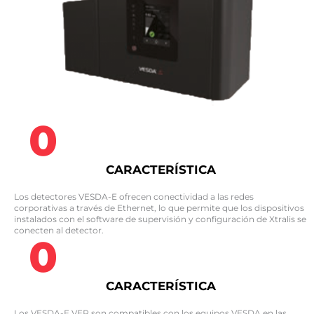
0
CARACTERÍSTICA
Los detectores VESDA-E ofrecen conectividad a las redes
corporativas a través de Ethernet, lo que permite que los dispositivos
instalados con el software de supervisión y configuración de Xtralis se
conecten al detector.
0
CARACTERÍSTICA
Los VESDA-E VEP son compatibles con los equipos VESDA en las